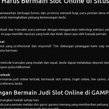
Harus Bermain Slot Online di Si
kami menawarkan berbagai bonus dan promosi menarik bagi para pemain lam
a untuk meningkatkan peluang kemenangan Anda.
Blitz Extreme
Treasure Gems
10000 Fort
adi dan transaksi para pemain dengan menggunakan teknologi enkripsi ya
s ini juga memiliki reputasi yang baik dan telah dipercaya oleh banyak pemain.
nal
vice yang profesional dan responsif. Tim dukungan pelanggan kami siap
ama bermain.
metode transaksi yang mudah dan cepat. Anda dapat melakukan deposit dan
aupun pulsa telkomsel.
Terbaik
 Diamond Jingle
Plenty of Presents
Curse of Me
inan judi online terbaik, termasuk slot online, togel online, live casino,
Joker
preferensi Anda.
gan Bermain Judi Slot Online di GA
nangkan hadiah setiap hari.
da para pemain melalui slot gacor garansi menang yang memberikan peluang
ngan tema-tema yang menarik dan inovatif.