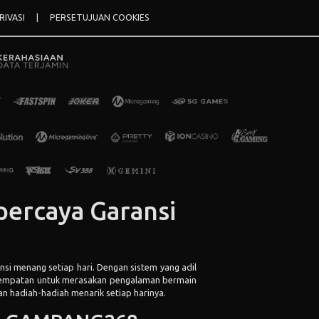
RIVASI
|
PERSETUJUAN COOKIES
 Oink
African Wilds
a
ercaya Garansi
o's
Golden Cat Fortunes
rail
nsi menang setiap hari. Dengan sistem yang adil
esempatan untuk merasakan pengalaman bermain
 hadiah-hadiah menarik setiap harinya.