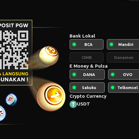
ey On Reels
Dragon's Rhythm
Break Away 
Link&Win
Bank Lokal
BCA
Mandiri
CIMB
Danamon
E Money & Pulsa
DANA
OVO
Sakuku
Telkomsel
 Burst Frenzy
Chicken Night Fever
Joker Ice Fren
Crypto Currency
Strike
USDT