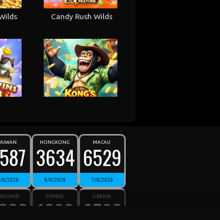
Wilds
Candy Rush Wilds
Wilds
Kong's Jungle Tower
s
TAIWAN
HONGKONG
MACAU
587
3634
6529
/8/2026
6/8/2026
7/8/2026
HAILAND
GUINEA
LIBERIA
336
1680
8592