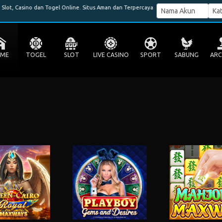
sino dan Togel Online. Situs Aman dan Terpercaya di Indonesia
Selam
ME
TOGEL
SLOT
LIVE CASINO
SPORT
SABUNG
ARC