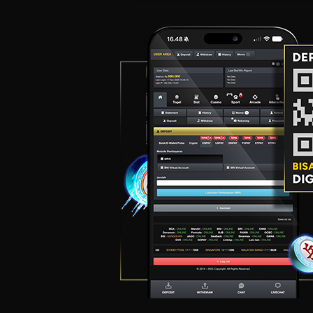
Mummy Lock Riches
Mon
Bountiful Birds
Joker